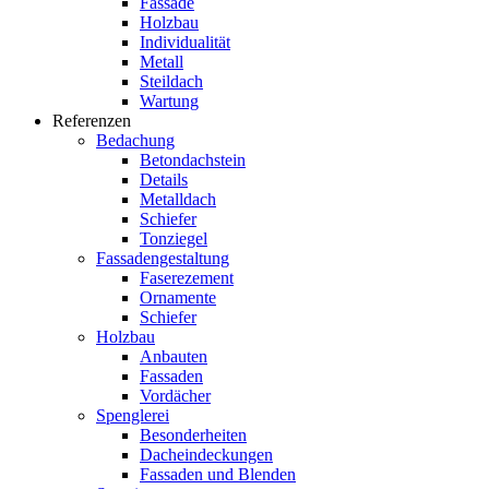
Fassade
Holzbau
Individualität
Metall
Steildach
Wartung
Referenzen
Bedachung
Betondachstein
Details
Metalldach
Schiefer
Tonziegel
Fassadengestaltung
Faserezement
Ornamente
Schiefer
Holzbau
Anbauten
Fassaden
Vordächer
Spenglerei
Besonderheiten
Dacheindeckungen
Fassaden und Blenden