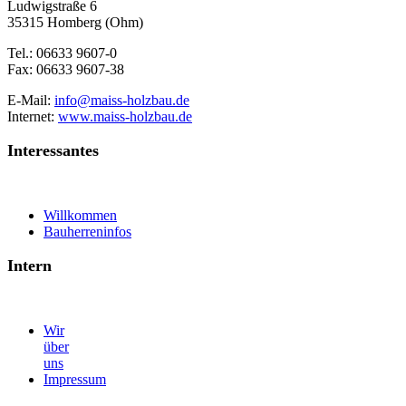
Ludwigstraße 6
35315 Homberg (Ohm)
Tel.: 06633 9607-0
Fax: 06633 9607-38
E-Mail:
info@maiss-holzbau.de
Internet:
www.maiss-holzbau.de
Interessantes
Willkommen
Bauherreninfos
Intern
Wir
über
uns
Impressum