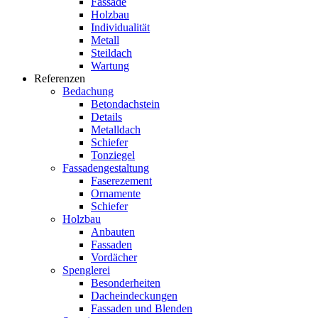
Fassade
Holzbau
Individualität
Metall
Steildach
Wartung
Referenzen
Bedachung
Betondachstein
Details
Metalldach
Schiefer
Tonziegel
Fassadengestaltung
Faserezement
Ornamente
Schiefer
Holzbau
Anbauten
Fassaden
Vordächer
Spenglerei
Besonderheiten
Dacheindeckungen
Fassaden und Blenden