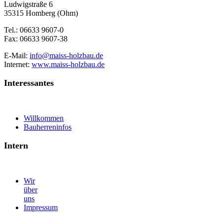
Ludwigstraße 6
35315 Homberg (Ohm)
Tel.: 06633 9607-0
Fax: 06633 9607-38
E-Mail:
info@maiss-holzbau.de
Internet:
www.maiss-holzbau.de
Interessantes
Willkommen
Bauherreninfos
Intern
Wir
über
uns
Impressum