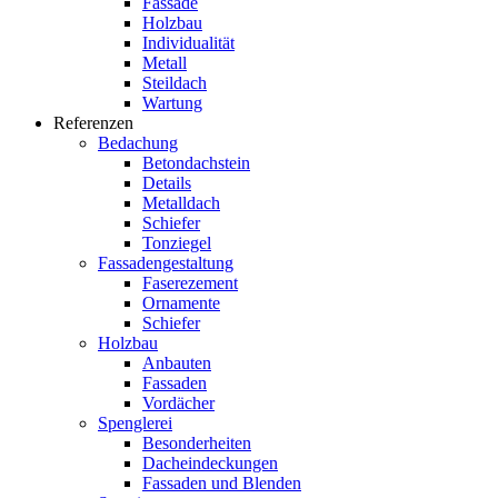
Fassade
Holzbau
Individualität
Metall
Steildach
Wartung
Referenzen
Bedachung
Betondachstein
Details
Metalldach
Schiefer
Tonziegel
Fassadengestaltung
Faserezement
Ornamente
Schiefer
Holzbau
Anbauten
Fassaden
Vordächer
Spenglerei
Besonderheiten
Dacheindeckungen
Fassaden und Blenden