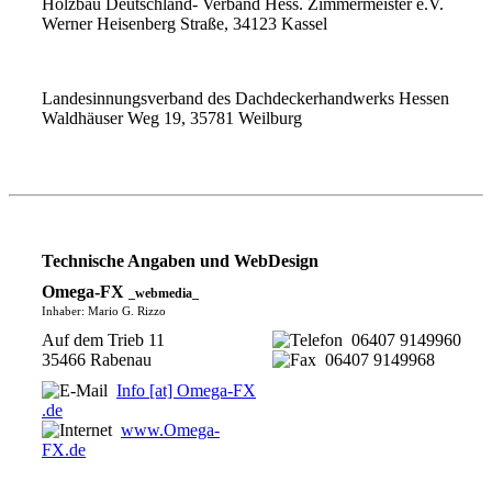
Holzbau Deutschland- Verband Hess. Zimmermeister e.V.
Werner Heisenberg Straße, 34123 Kassel
Landesinnungsverband des Dachdeckerhandwerks Hessen
Waldhäuser Weg 19, 35781 Weilburg
Technische Angaben und WebDesign
Omega-FX
_webmedia_
Inhaber: Mario G. Rizzo
Auf dem Trieb 11
06407 9149960
35466 Rabenau
06407 9149968
Info [at] Omega-FX
.de
www.Omega-
FX.de