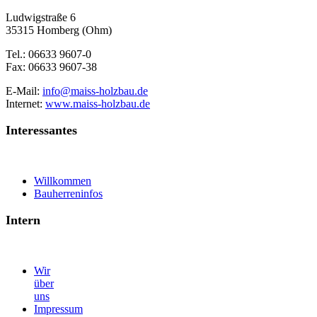
Ludwigstraße 6
35315 Homberg (Ohm)
Tel.: 06633 9607-0
Fax: 06633 9607-38
E-Mail:
info@maiss-holzbau.de
Internet:
www.maiss-holzbau.de
Interessantes
Willkommen
Bauherreninfos
Intern
Wir
über
uns
Impressum