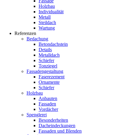
Fassade
Holzbau
Individualität
Metall
Steildach
Wartung
Referenzen
Bedachung
Betondachstein
Details
Metalldach
Schiefer
Tonziegel
Fassadengestaltung
Faserezement
Ornamente
Schiefer
Holzbau
Anbauten
Fassaden
Vordächer
Spenglerei
Besonderheiten
Dacheindeckungen
Fassaden und Blenden